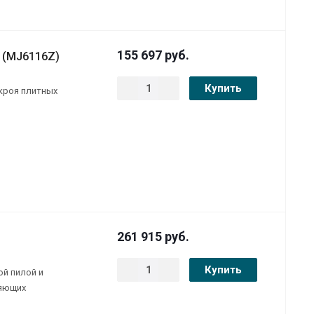
155 697
руб.
 (MJ6116Z)
Купить
скроя плитных
261 915
руб.
Купить
й пилой и
ляющих