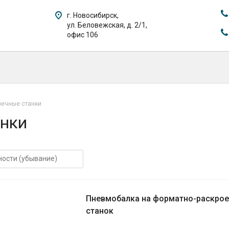
г. Новосибирск,
ул. Беловежская, д. 2/1,
офис 106
оечные станки
анки
Пневмобалка на форматно-раскро
станок