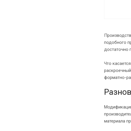
Производство
подобного пр
достаточно 
Что касаетс
раскроечный 
форматно-ра
Разнов
Модификации
производител
материала пр