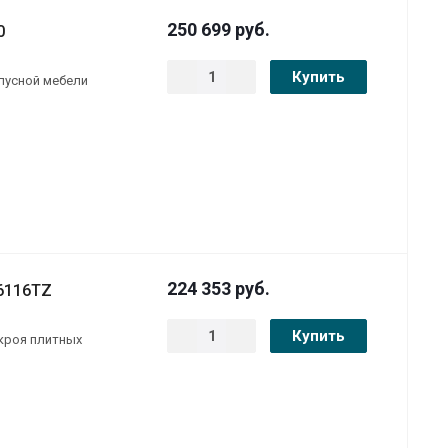
250 699
руб.
0
Купить
пусной мебели
224 353
руб.
6116TZ
Купить
скроя плитных