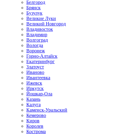
Белгород
Брянск
Бузулук
Великие Луки
Великий Новгород
Владивосток
Владимир
Волгоград
Вологда
Воронеж
Горно-Алтайск
Екатеринбург
Златоуст
Иваново
Ивантеевка
Ижевск
Иркутск
Йошкар-Ола
Казань
Калуга
Каменск-Уральский
Кемерово
Киров
Королев
Кострома