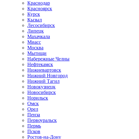
Краснодар
Красноярск
Курск
Кызыл
Лесосибирск
Липецк
Махачкала
Миасс
Москва
Мытищи
Набережные Челны
Нефтекамск
Нижневартовск
Нижний Новгород
Нижний Тагил
Новокузнецк
Новосибирск
Норильск
Омск
Орел
Пенза
Первоуральск
Пермь
Псков
Ростов-на-Дону