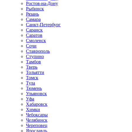
Ростов-на-Дону
Рыбинск
Рязань
Самара
Санкт-Петербург
Саранск
Саратов
Смоленск
Сочи
Ставрополь
Ступино
Тамбов
Тверь
Тольятти
Томск
Тула
Тюмень
Ульяновск
Уфа
Хабаровск
Химки
Чебоксары
Челябинск
Череповец
Ярославль