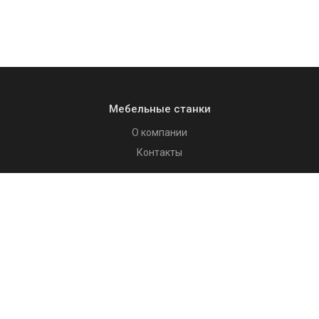
Мебельные станки
О компании
Контакты
Каталог
Мебельное оборудование
Столярное оборудование
Системы аспирации, удаление стружки
Покупателям
Как купить